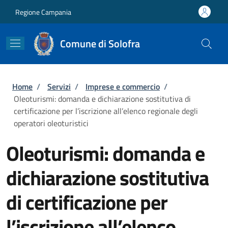
Salta al contenuto principale
Skip to footer content
Regione Campania
Comune di Solofra
Briciole di pane
Home
/
Servizi
/
Imprese e commercio
/
Oleoturismi: domanda e dichiarazione sostitutiva di
certificazione per l’iscrizione all’elenco regionale degli
operatori oleoturistici
Oleoturismi: domanda e
dichiarazione sostitutiva
di certificazione per
l’iscrizione all’elenco