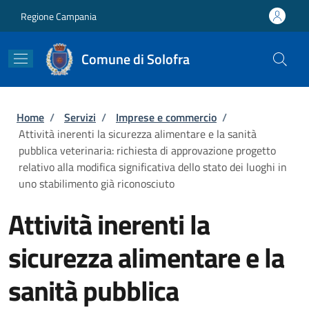
Salta al contenuto principale
Skip to footer content
Regione Campania
Comune di Solofra
Briciole di pane
Home
/
Servizi
/
Imprese e commercio
/
Attività inerenti la sicurezza alimentare e la sanità
pubblica veterinaria: richiesta di approvazione progetto
relativo alla modifica significativa dello stato dei luoghi in
uno stabilimento già riconosciuto
Attività inerenti la
sicurezza alimentare e la
sanità pubblica