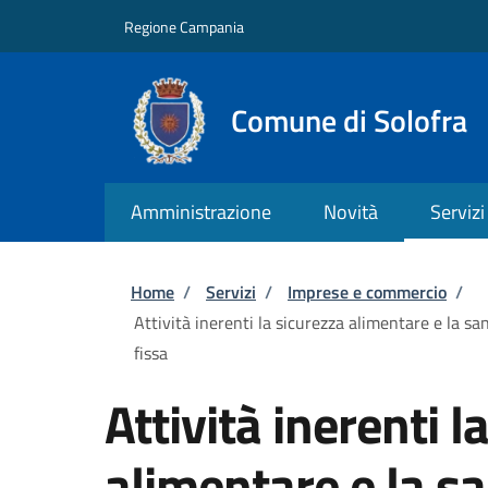
Salta al contenuto principale
Skip to footer content
Regione Campania
Comune di Solofra
Amministrazione
Novità
Servizi
Briciole di pane
Home
/
Servizi
/
Imprese e commercio
/
Attività inerenti la sicurezza alimentare e la sa
fissa
Attività inerenti l
alimentare e la sa