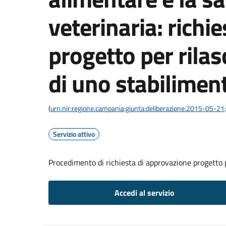
veterinaria: richi
progetto per rila
di uno stabiliment
(
urn:nir:regione.campania;giunta:deliberazione:2015-05-21
Servizio attivo
Procedimento di richiesta di approvazione progetto p
Accedi al servizio