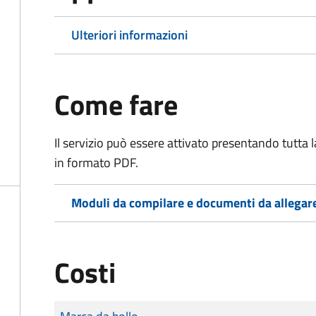
Ulteriori informazioni
Come fare
Il servizio può essere attivato presentando tutta
in formato PDF.
Moduli da compilare e documenti da allegar
Costi
Tipo di pagamento
Importo