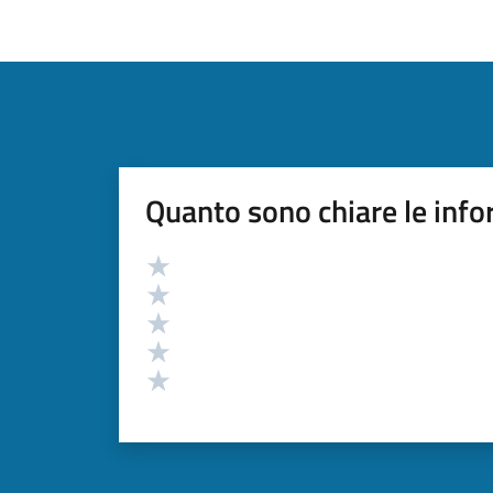
Quanto sono chiare le info
Valutazione
Valuta 5 stelle su 5
Valuta 4 stelle su 5
Valuta 3 stelle su 5
Valuta 2 stelle su 5
Valuta 1 stelle su 5