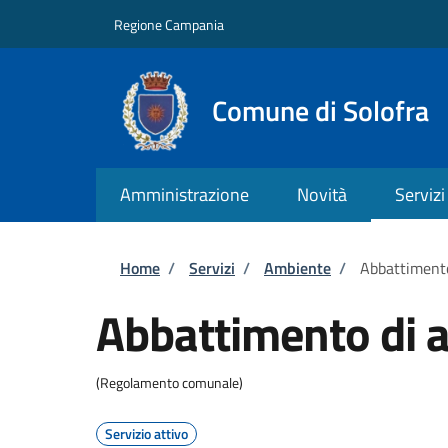
Salta al contenuto principale
Skip to footer content
Regione Campania
Comune di Solofra
Amministrazione
Novità
Servizi
Briciole di pane
Home
/
Servizi
/
Ambiente
/
Abbattimento
Abbattimento di a
(Regolamento comunale)
Servizio attivo