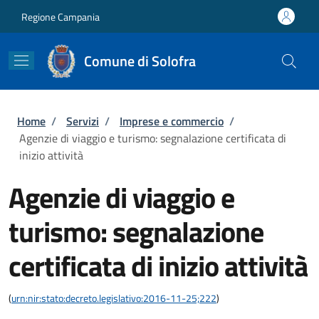
Salta al contenuto principale
Skip to footer content
Regione Campania
Comune di Solofra
Briciole di pane
Home
/
Servizi
/
Imprese e commercio
/
Agenzie di viaggio e turismo: segnalazione certificata di
inizio attività
Agenzie di viaggio e
turismo: segnalazione
certificata di inizio attività
(
urn:nir:stato:decreto.legislativo:2016-11-25;222
)