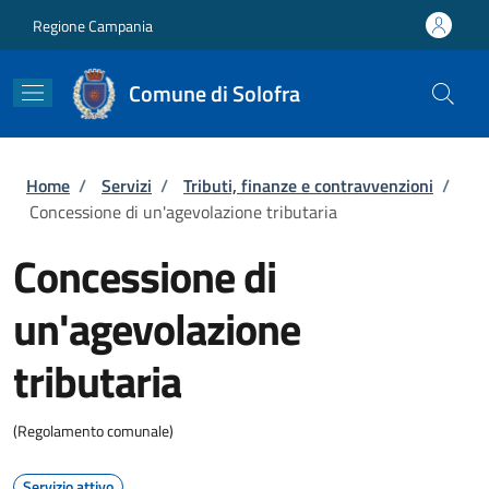
Salta al contenuto principale
Skip to footer content
Regione Campania
Comune di Solofra
Briciole di pane
Home
/
Servizi
/
Tributi, finanze e contravvenzioni
/
Concessione di un'agevolazione tributaria
Concessione di
un'agevolazione
tributaria
(Regolamento comunale)
Servizio attivo