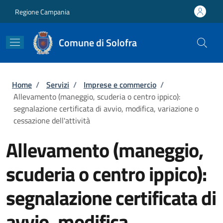
Salta al contenuto principale
Skip to footer content
Regione Campania
Comune di Solofra
Briciole di pane
Home
/
Servizi
/
Imprese e commercio
/
Allevamento (maneggio, scuderia o centro ippico):
segnalazione certificata di avvio, modifica, variazione o
cessazione dell'attività
Allevamento (maneggio,
scuderia o centro ippico):
segnalazione certificata di
avvio, modifica,