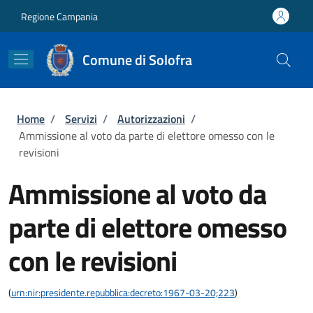
Salta al contenuto principale
Skip to footer content
Regione Campania
Comune di Solofra
Briciole di pane
Home
/
Servizi
/
Autorizzazioni
/
Ammissione al voto da parte di elettore omesso con le
revisioni
Ammissione al voto da
parte di elettore omesso
con le revisioni
(
urn:nir:presidente.repubblica:decreto:1967-03-20;223
)