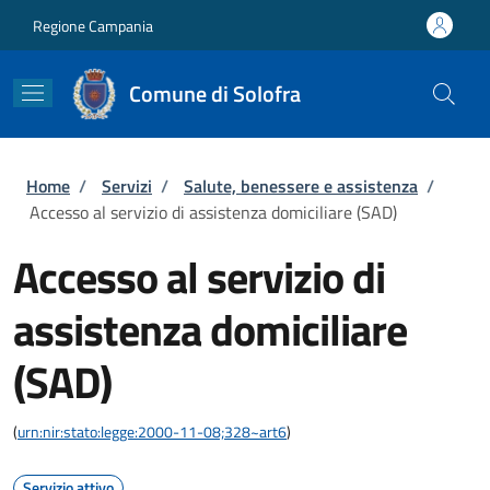
Salta al contenuto principale
Skip to footer content
Regione Campania
Comune di Solofra
Briciole di pane
Home
/
Servizi
/
Salute, benessere e assistenza
/
Accesso al servizio di assistenza domiciliare (SAD)
Accesso al servizio di
assistenza domiciliare
(SAD)
(
urn:nir:stato:legge:2000-11-08;328~art6
)
Servizio attivo