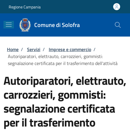
Salta al contenuto principale
Skip to footer content
Regione Campania
Comune di Solofra
Briciole di pane
Home
/
Servizi
/
Imprese e commercio
/
Autoriparatori, elettrauto, carrozzieri, gommisti:
segnalazione certificata per il trasferimento dell'attività
Autoriparatori, elettrauto,
carrozzieri, gommisti:
segnalazione certificata
per il trasferimento