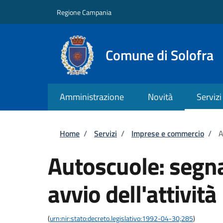
Salta al contenuto principale
Skip to footer content
Regione Campania
Comune di Solofra
Amministrazione
Novità
Servizi
Briciole di pane
Home
/
Servizi
/
Imprese e commercio
/
A
Autoscuole: segnal
avvio dell'attività
(
urn:nir:stato:decreto.legislativo:1992-04-30;285
)