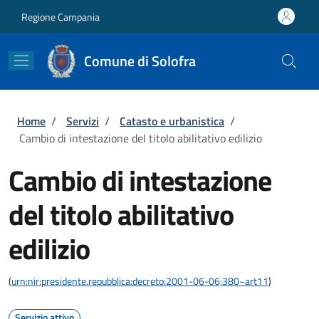
Salta al contenuto principale
Skip to footer content
Regione Campania
Comune di Solofra
Briciole di pane
Home
/
Servizi
/
Catasto e urbanistica
/
Cambio di intestazione del titolo abilitativo edilizio
Cambio di intestazione
del titolo abilitativo
edilizio
(
urn:nir:presidente.repubblica:decreto:2001-06-06;380~art11
)
Servizio attivo