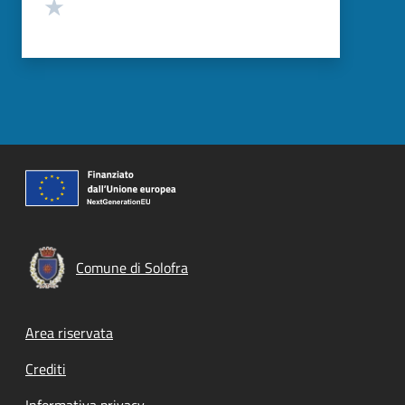
Valuta 1 stelle su 5
Comune di Solofra
Footer menu
Area riservata
Crediti
Informativa privacy