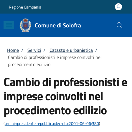
Salta al contenuto principale
Skip to footer content
Regione Campania
Comune di Solofra
Briciole di pane
Home
/
Servizi
/
Catasto e urbanistica
/
Cambio di professionisti e imprese coinvolti nel
procedimento edilizio
Cambio di professionisti e
imprese coinvolti nel
procedimento edilizio
(
urn:nir:presidente.repubblica:decreto:2001-06-06;380
)