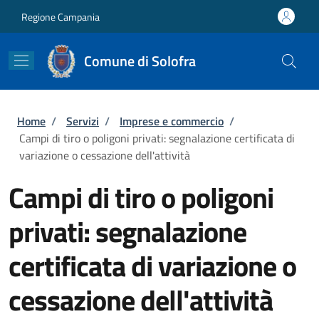
Salta al contenuto principale
Skip to footer content
Regione Campania
Comune di Solofra
Briciole di pane
Home
/
Servizi
/
Imprese e commercio
/
Campi di tiro o poligoni privati: segnalazione certificata di
variazione o cessazione dell'attività
Campi di tiro o poligoni
privati: segnalazione
certificata di variazione o
cessazione dell'attività