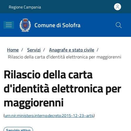
Salta al contenuto principale
Skip to footer content
Regione Campania
Comune di Solofra
Briciole di pane
Home
/
Servizi
/
Anagrafe e stato civile
/
Rilascio della carta d'identità elettronica per maggiorenni
Rilascio della carta
d'identità elettronica per
maggiorenni
(
urn:nir:ministero.interno:decreto:2015-12-23~art4
)
Servizio attivo