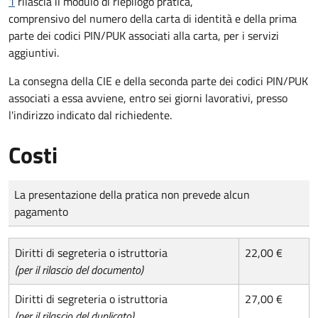
1
rilascia il modulo di riepilogo pratica,
comprensivo del numero della carta di identità e della prima
parte dei codici PIN/PUK associati alla carta, per i servizi
aggiuntivi.
La consegna della CIE e della seconda parte dei codici PIN/PUK
associati a essa avviene, entro sei giorni lavorativi, presso
l'indirizzo indicato dal richiedente.
Costi
Tipo di pagamento
Importo
La presentazione della pratica non prevede alcun
pagamento
Diritti di segreteria o istruttoria
22,00 €
(per il rilascio del documento)
Diritti di segreteria o istruttoria
27,00 €
(per il rilascio del duplicato)