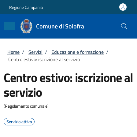
Salta al contenuto principale
Skip to footer content
Regione Campania
Comune di Solofra
Briciole di pane
Home
/
Servizi
/
Educazione e formazione
/
Centro estivo: iscrizione al servizio
Centro estivo: iscrizione al
servizio
(Regolamento comunale)
Servizio attivo