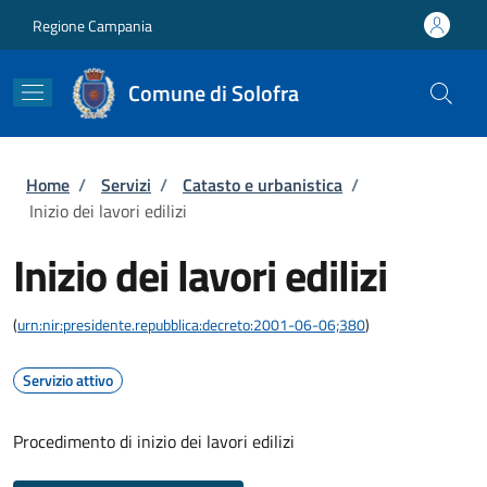
Salta al contenuto principale
Skip to footer content
Regione Campania
Comune di Solofra
Briciole di pane
Home
/
Servizi
/
Catasto e urbanistica
/
Inizio dei lavori edilizi
Inizio dei lavori edilizi
(
urn:nir:presidente.repubblica:decreto:2001-06-06;380
)
Servizio attivo
Procedimento di inizio dei lavori edilizi