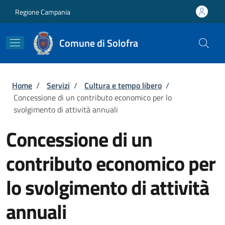
Salta al contenuto principale
Skip to footer content
Regione Campania
Comune di Solofra
Briciole di pane
Home
/
Servizi
/
Cultura e tempo libero
/
Concessione di un contributo economico per lo
svolgimento di attività annuali
Concessione di un
contributo economico per
lo svolgimento di attività
annuali