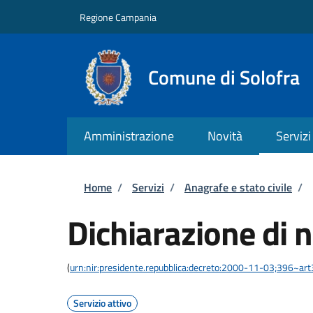
Salta al contenuto principale
Skip to footer content
Regione Campania
Comune di Solofra
Amministrazione
Novità
Servizi
Briciole di pane
Home
/
Servizi
/
Anagrafe e stato civile
/
Dichiarazione di n
(
urn:nir:presidente.repubblica:decreto:2000-11-03;396~ar
Servizio attivo