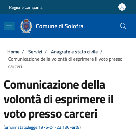
Salta al contenuto principale
Skip to footer content
Regione Campania
Comune di Solofra
Briciole di pane
Home
/
Servizi
/
Anagrafe e stato civile
/
Comunicazione della volontà di esprimere il voto presso
carceri
Comunicazione della
volontà di esprimere il
voto presso carceri
(
urn:nir:stato:legge:1976-04-23;136~art8
)