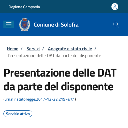
Salta al contenuto principale
Skip to footer content
Regione Campania
Comune di Solofra
Briciole di pane
Home
/
Servizi
/
Anagrafe e stato civile
/
Presentazione delle DAT da parte del disponente
Presentazione delle DAT
da parte del disponente
(
urn:nir:stato:legge:2017-12-22;219~art4
)
Servizio attivo