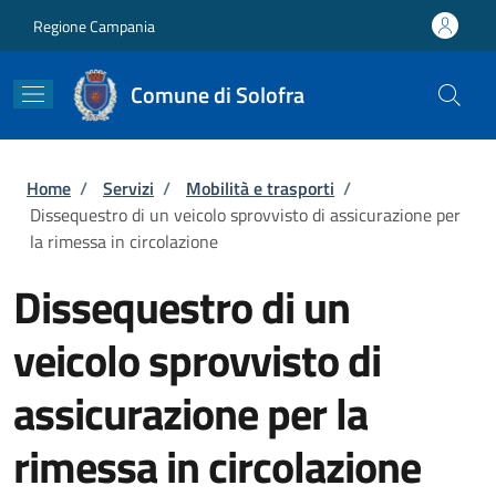
Salta al contenuto principale
Skip to footer content
Regione Campania
Comune di Solofra
Briciole di pane
Home
/
Servizi
/
Mobilità e trasporti
/
Dissequestro di un veicolo sprovvisto di assicurazione per
la rimessa in circolazione
Dissequestro di un
veicolo sprovvisto di
assicurazione per la
rimessa in circolazione