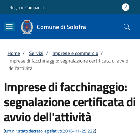
Salta al contenuto principale
Skip to footer content
Regione Campania
Comune di Solofra
Briciole di pane
Home
/
Servizi
/
Imprese e commercio
/
Imprese di facchinaggio: segnalazione certificata di avvio
dell'attività
Imprese di facchinaggio:
segnalazione certificata di
avvio dell'attività
(
urn:nir:stato:decreto.legislativo:2016-11-25;222
)