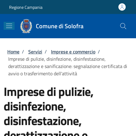
Salta al contenuto principale
Skip to footer content
Regione Campania
Comune di Solofra
Briciole di pane
Home
/
Servizi
/
Imprese e commercio
/
Imprese di pulizie, disinfezione, disinfestazione,
derattizzazione e sanificazione: segnalazione certificata di
avvio o trasferimento dell'attività
Imprese di pulizie,
disinfezione,
disinfestazione,
derattizzazione e