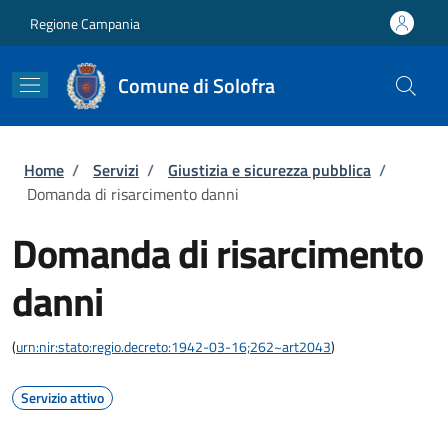
Salta al contenuto principale
Skip to footer content
Regione Campania
Comune di Solofra
Briciole di pane
Home
/
Servizi
/
Giustizia e sicurezza pubblica
/
Domanda di risarcimento danni
Domanda di risarcimento
danni
(
urn:nir:stato:regio.decreto:1942-03-16;262~art2043
)
Servizio attivo