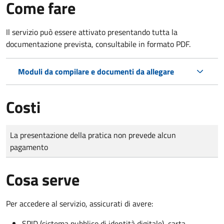
Come fare
Il servizio può essere attivato presentando tutta la
documentazione prevista, consultabile in formato PDF.
Moduli da compilare e documenti da allegare
Costi
Tipo di pagamento
Importo
La presentazione della pratica non prevede alcun
pagamento
Cosa serve
Per accedere al servizio, assicurati di avere:
SPID (sistema pubblico di identità digitale), carta