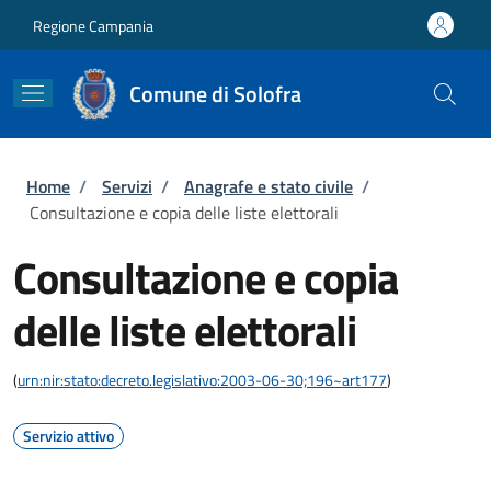
Salta al contenuto principale
Skip to footer content
Regione Campania
Comune di Solofra
Briciole di pane
Home
/
Servizi
/
Anagrafe e stato civile
/
Consultazione e copia delle liste elettorali
Consultazione e copia
delle liste elettorali
(
urn:nir:stato:decreto.legislativo:2003-06-30;196~art177
)
Servizio attivo