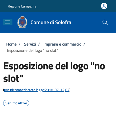
Salta al contenuto principale
Skip to footer content
Regione Campania
Comune di Solofra
Briciole di pane
Home
/
Servizi
/
Imprese e commercio
/
Esposizione del logo "no slot"
Esposizione del logo "no
slot"
(
urn:nir:stato:decreto.legge:2018-07-12;87
)
Servizio attivo