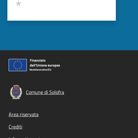
Valuta 1 stelle su 5
Comune di Solofra
Footer menu
Area riservata
Crediti