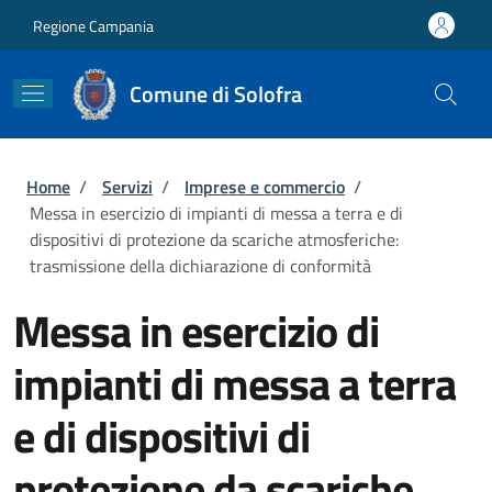
Salta al contenuto principale
Skip to footer content
Regione Campania
Comune di Solofra
Briciole di pane
Home
/
Servizi
/
Imprese e commercio
/
Messa in esercizio di impianti di messa a terra e di
dispositivi di protezione da scariche atmosferiche:
trasmissione della dichiarazione di conformità
Messa in esercizio di
impianti di messa a terra
e di dispositivi di
protezione da scariche