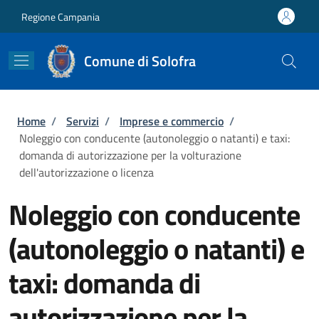
Salta al contenuto principale
Skip to footer content
Regione Campania
Comune di Solofra
Briciole di pane
Home
/
Servizi
/
Imprese e commercio
/
Noleggio con conducente (autonoleggio o natanti) e taxi:
domanda di autorizzazione per la volturazione
dell'autorizzazione o licenza
Noleggio con conducente
(autonoleggio o natanti) e
taxi: domanda di
autorizzazione per la