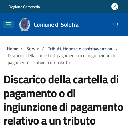
Salta al contenuto principale
Skip to footer content
Regione Campania
Comune di Solofra
Briciole di pane
Home
/
Servizi
/
Tributi, finanze e contravvenzioni
/
Discarico della cartella di pagamento o di ingiunzione di
pagamento relativo a un tributo
Discarico della cartella di
pagamento o di
ingiunzione di pagamento
relativo a un tributo