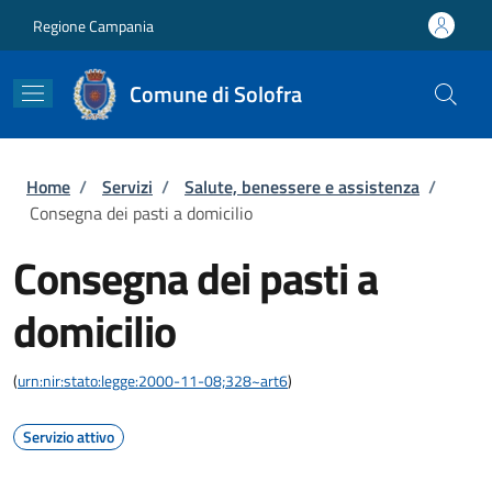
Salta al contenuto principale
Skip to footer content
Regione Campania
Comune di Solofra
Briciole di pane
Home
/
Servizi
/
Salute, benessere e assistenza
/
Consegna dei pasti a domicilio
Consegna dei pasti a
domicilio
(
urn:nir:stato:legge:2000-11-08;328~art6
)
Servizio attivo