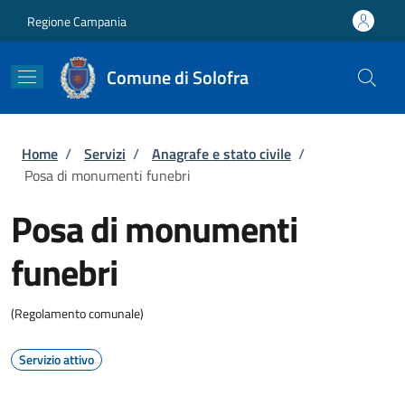
Salta al contenuto principale
Skip to footer content
Regione Campania
Comune di Solofra
Briciole di pane
Home
/
Servizi
/
Anagrafe e stato civile
/
Posa di monumenti funebri
Posa di monumenti
funebri
(Regolamento comunale)
Servizio attivo