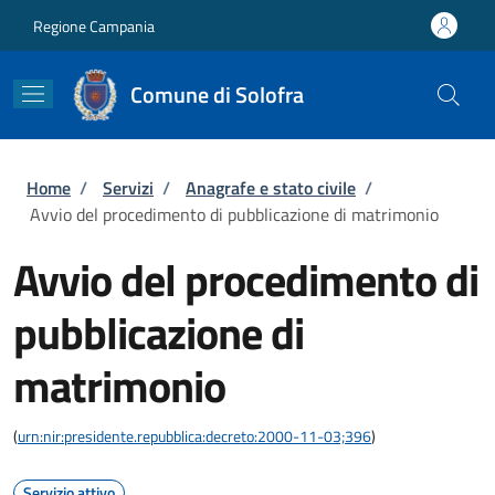
Salta al contenuto principale
Skip to footer content
Regione Campania
Comune di Solofra
Briciole di pane
Home
/
Servizi
/
Anagrafe e stato civile
/
Avvio del procedimento di pubblicazione di matrimonio
Avvio del procedimento di
pubblicazione di
matrimonio
(
urn:nir:presidente.repubblica:decreto:2000-11-03;396
)
Servizio attivo