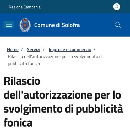
Salta al contenuto principale
Skip to footer content
Regione Campania
Comune di Solofra
Briciole di pane
Home
/
Servizi
/
Imprese e commercio
/
Rilascio dell'autorizzazione per lo svolgimento di
pubblicità fonica
Rilascio
dell'autorizzazione per lo
svolgimento di pubblicità
fonica