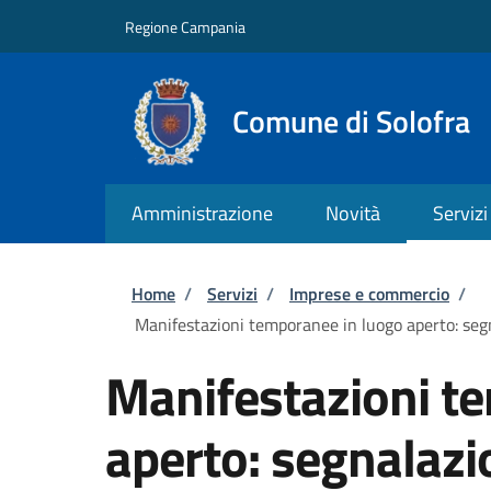
Salta al contenuto principale
Skip to footer content
Regione Campania
Comune di Solofra
Amministrazione
Novità
Servizi
Briciole di pane
Home
/
Servizi
/
Imprese e commercio
/
Manifestazioni temporanee in luogo aperto: segna
Manifestazioni t
aperto: segnalazio