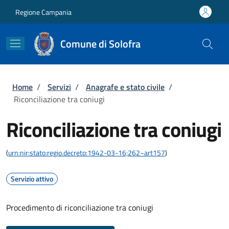
Salta al contenuto principale
Skip to footer content
Regione Campania
Comune di Solofra
Briciole di pane
Home
/
Servizi
/
Anagrafe e stato civile
/
Riconciliazione tra coniugi
Riconciliazione tra coniugi
(
urn:nir:stato:regio.decreto:1942-03-16;262~art157
)
Servizio attivo
Procedimento di riconciliazione tra coniugi