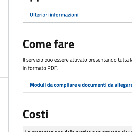
Ulteriori informazioni
Come fare
Il servizio può essere attivato presentando tutta
in formato PDF.
Moduli da compilare e documenti da allegar
Costi
Tipo di pagamento
Importo