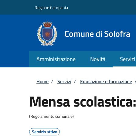
Salta al contenuto principale
Skip to footer content
Regione Campania
Comune di Solofra
Amministrazione
Novità
Servizi
Briciole di pane
Home
/
Servizi
/
Educazione e formazione
Mensa scolastica: 
(Regolamento comunale)
Servizio attivo