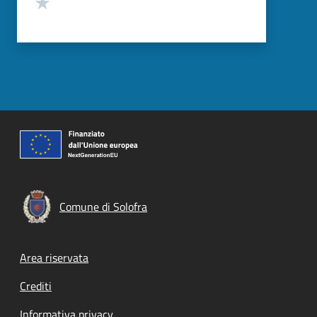
Valuta 1 stelle su 5
Comune di Solofra
Footer menu
Area riservata
Crediti
Informativa privacy