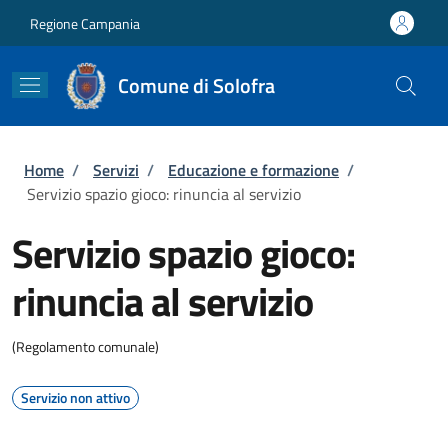
Salta al contenuto principale
Skip to footer content
Regione Campania
Comune di Solofra
Briciole di pane
Home
/
Servizi
/
Educazione e formazione
/
Servizio spazio gioco: rinuncia al servizio
Servizio spazio gioco:
rinuncia al servizio
(Regolamento comunale)
Servizio non attivo