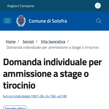
Salta al contenuto principale
Skip to footer content
Regione Campania
Comune di Solofra
Briciole di pane
Home
/
Servizi
/
Vita lavorativa
/
Domanda individuale per ammissione a stage o tirocinio
Domanda individuale per
ammissione a stage o
tirocinio
(
urn:nir:stato:legge:1997-06-24;196~art18
)
Servizio attivo