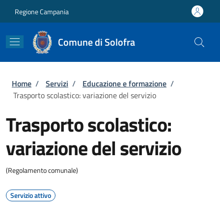
Salta al contenuto principale
Skip to footer content
Regione Campania
Comune di Solofra
Briciole di pane
Home
/
Servizi
/
Educazione e formazione
/
Trasporto scolastico: variazione del servizio
Trasporto scolastico:
variazione del servizio
(Regolamento comunale)
Servizio attivo