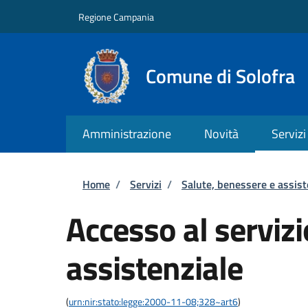
Salta al contenuto principale
Skip to footer content
Regione Campania
Comune di Solofra
Amministrazione
Novità
Servizi
Briciole di pane
Home
/
Servizi
/
Salute, benessere e assis
Accesso al servizi
assistenziale
(
urn:nir:stato:legge:2000-11-08;328~art6
)