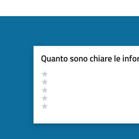
Quanto sono chiare le info
Valutazione
Valuta 5 stelle su 5
Valuta 4 stelle su 5
Valuta 3 stelle su 5
Valuta 2 stelle su 5
Valuta 1 stelle su 5