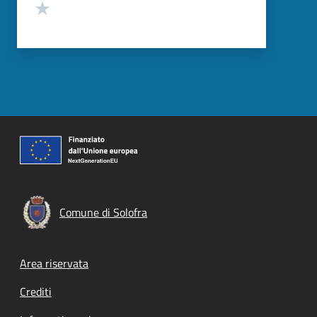
Valuta 1 stelle su 5
Comune di Solofra
Footer menu
Area riservata
Crediti