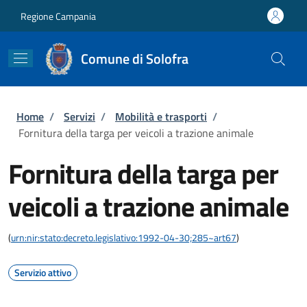
Salta al contenuto principale
Skip to footer content
Regione Campania
Comune di Solofra
Briciole di pane
Home
/
Servizi
/
Mobilità e trasporti
/
Fornitura della targa per veicoli a trazione animale
Fornitura della targa per
veicoli a trazione animale
(
urn:nir:stato:decreto.legislativo:1992-04-30;285~art67
)
Servizio attivo