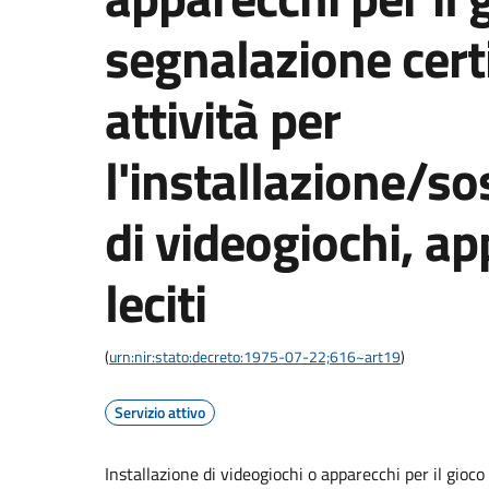
segnalazione certi
attività per
l'installazione/s
di videogiochi, ap
leciti
(
urn:nir:stato:decreto:1975-07-22;616~art19
)
Servizio attivo
Installazione di videogiochi o apparecchi per il gioco