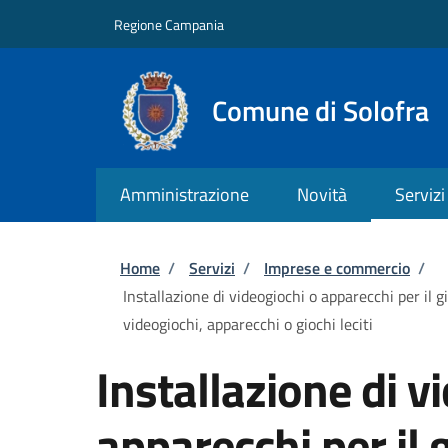
Salta al contenuto principale
Skip to footer content
Regione Campania
Comune di Solofra
Amministrazione
Novità
Servizi
Briciole di pane
Home
/
Servizi
/
Imprese e commercio
/
Installazione di videogiochi o apparecchi per il g
videogiochi, apparecchi o giochi leciti
Installazione di v
apparecchi per il g