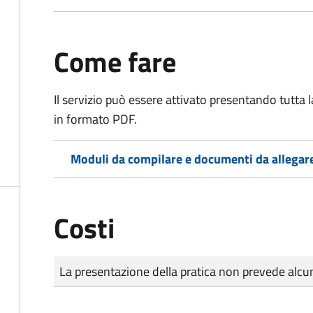
Come fare
Il servizio può essere attivato presentando tutta
in formato PDF.
Moduli da compilare e documenti da allegar
Costi
Tipo di pagamento
Importo
La presentazione della pratica non prevede al