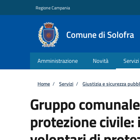
Salta al contenuto principale
Skip to footer content
Regione Campania
Comune di Solofra
Amministrazione
Novità
Servizi
Briciole di pane
Home
/
Servizi
/
Giustizia e sicurezza pubbl
Gruppo comunale d
protezione civile:
volontari di prote