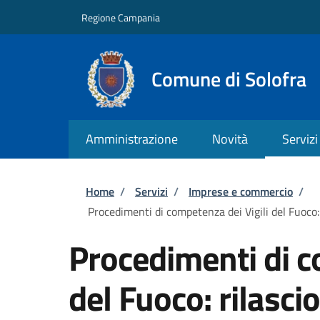
Salta al contenuto principale
Skip to footer content
Regione Campania
Comune di Solofra
Amministrazione
Novità
Servizi
Briciole di pane
Home
/
Servizi
/
Imprese e commercio
/
Procedimenti di competenza dei Vigili del Fuoco: r
Procedimenti di c
del Fuoco: rilascio