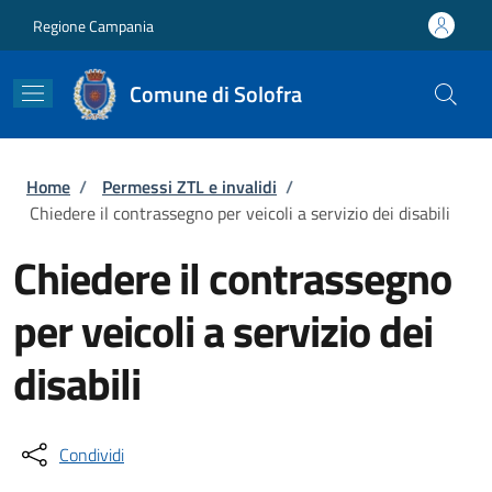
Salta al contenuto principale
Skip to footer content
Regione Campania
Comune di Solofra
Briciole di pane
Home
/
Permessi ZTL e invalidi
/
Chiedere il contrassegno per veicoli a servizio dei disabili
Chiedere il contrassegno
per veicoli a servizio dei
disabili
Condividi