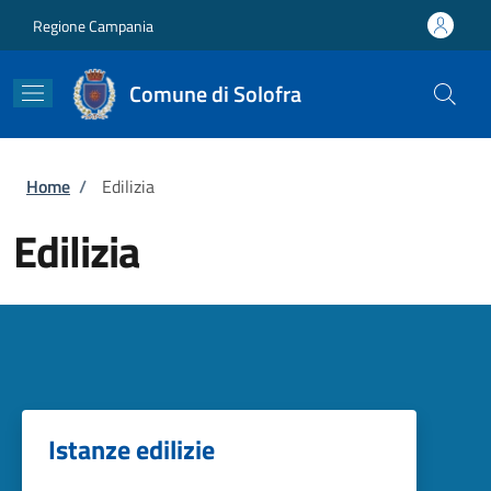
Salta al contenuto principale
Skip to footer content
Regione Campania
Comune di Solofra
Briciole di pane
Home
/
Edilizia
Edilizia
Istanze edilizie