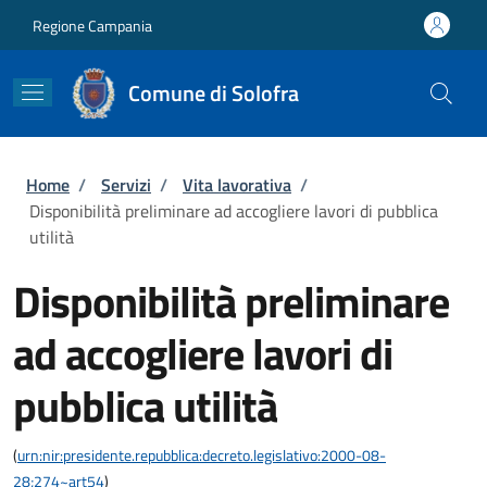
Salta al contenuto principale
Skip to footer content
Regione Campania
Comune di Solofra
Briciole di pane
Home
/
Servizi
/
Vita lavorativa
/
Disponibilità preliminare ad accogliere lavori di pubblica
utilità
Disponibilità preliminare
ad accogliere lavori di
pubblica utilità
(
urn:nir:presidente.repubblica:decreto.legislativo:2000-08-
28;274~art54
)