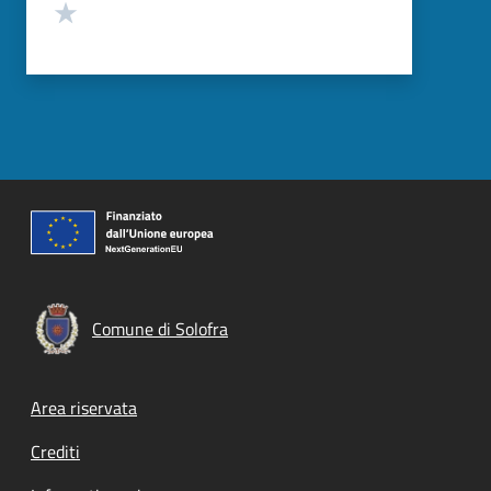
Valuta 1 stelle su 5
Comune di Solofra
Footer menu
Area riservata
Crediti