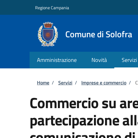
Salta al contenuto principale
Skip to footer content
Regione Campania
Comune di Solofra
Amministrazione
Novità
Servizi
Briciole di pane
Home
/
Servizi
/
Imprese e commercio
/
C
Commercio su are
partecipazione al
comunicazione di 