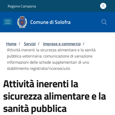
Salta al contenuto principale
Skip to footer content
Regione Campania
Comune di Solofra
Briciole di pane
Home
/
Servizi
/
Imprese e commercio
/
Attività inerenti la sicurezza alimentare e la sanità
pubblica veterinaria: comunicazione di variazione
informazioni delle schede supplementari di uno
stabilimento registrato/riconosciuto
Attività inerenti la
sicurezza alimentare e la
sanità pubblica